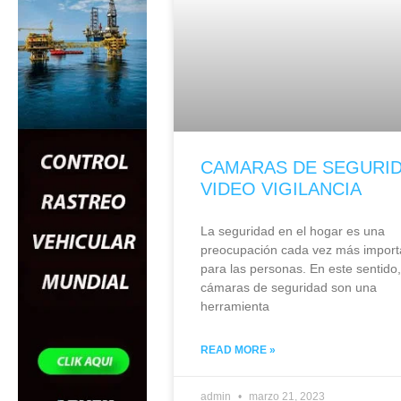
CAMARAS DE SEGURID
VIDEO VIGILANCIA
La seguridad en el hogar es una
preocupación cada vez más import
para las personas. En este sentido,
cámaras de seguridad son una
herramienta
READ MORE »
admin
marzo 21, 2023