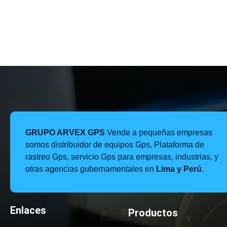
,
GRUPO ARVEX GPS
Vende a pequeñas empresas
,
somos distribuidor de equipos Gps, Plataforma de
l
rastreo Gps, servicio Gps para empresas, industrias, y
e
otras agencias gubernamentales en
Lima y Perú
.
,
,
,
e
Enlaces
Productos