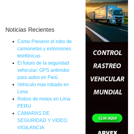
Noticias Recientes
Como Prevenir el robo de
camionetas y extorsiones
telefónicas
El futuro de la seguridad
vehicular: GPS antirrobo
para autos en Perú
Vehiculo mas robado en
Lima
Robos de motos en Lima
PERU
CAMARAS DE
SEGURIDAD Y VIDEO
VIGILANCIA