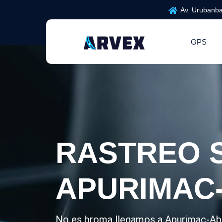
Av. Urubanba
GPS
RASTREO S
APURIMAC
No es broma llegamos a Apurimac-Aban