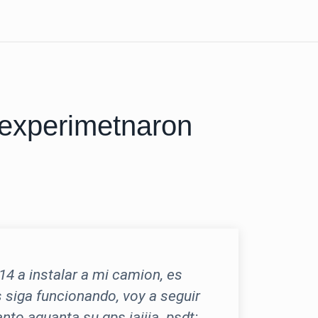
 experimetnaron
14 a instalar a mi camion, es
s siga funcionando, voy a seguir
to aguanta su gps jajjja. psdt: