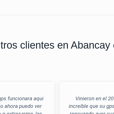
etros clientes en Abancay
gps funcionara aqui
Vinieron en el 20
io ahora puedo ver
increíble que su gp
 q extresarme, las
renovando aver cuan