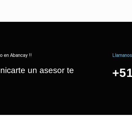
o en Abancay !!
Llamanos
icarte un asesor te
+51