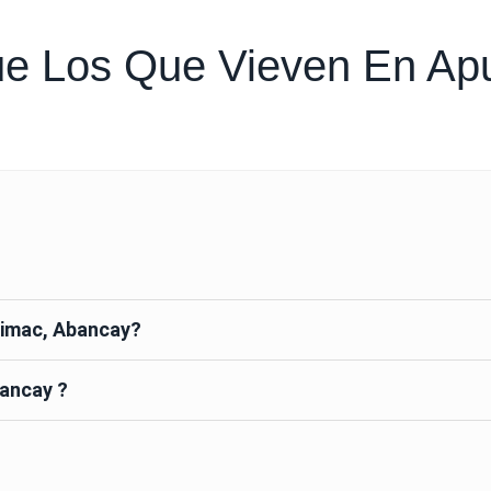
ue Los Que Vieven En Ap
urimac, Abancay?
bancay ?